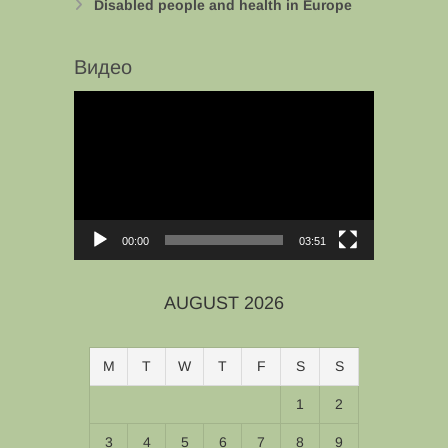
Disabled people and health in Europe
Видео
Video
Player
00:00
03:51
AUGUST 2026
M
T
W
T
F
S
S
1
2
3
4
5
6
7
8
9