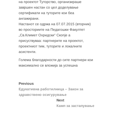
на проектот Туторство, организираше
завршен настан со цел доделување
сертификати на туторите кои беа
ангажирани.
Настанот се одржа на 07.07.2015 (вторник)
во просториите на Педагошки Факултет
„Св.Климет Охридски“ Скопје а
присуствуваа: партнерите на проектот,
проектниот тим, туторите и локалните
асистенти.
Голема благодарности до сите партнери кои
максимално се вложија за успешна
Post
Previous
Previous
post:
Едукативна работилница – Закон за
navigation
здравствено осигурување
Next
Next
post:
Камп за застапување