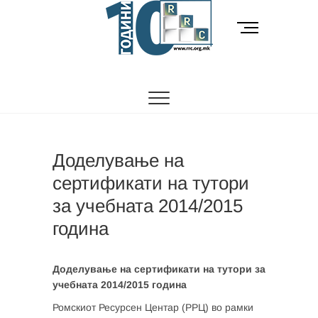
Skip
to
M
content
e
n
РОМСКИ РЕСУРСЕН ЦЕНТАР
Ромски Ресурсен
u
B
Центар
u
t
t
o
Доделување на
n
сертификати на тутори
за учебната 2014/2015
година
Доделување на сертификати на тутори за
учебната 2014/2015 година
Ромскиот Ресурсен Центар (РРЦ) во рамки