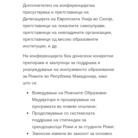
Дополнително на конференцијатаа
присуствуваа и претставници на
Делегацијата на Европската Унија во Скопје,
претставници на локалните самоуправи,
претставници на невладините организации,
претставници од високо образовните
институции, и др.
На конференцијата беа донесени конкретни
препораки и заклучоци за поддршка и
унапредување на инклузивното образование
за Ромите во Република Македонија, како
што се:
Воведување на Ромските Образовни
Медијатори и проширување на
програмата во повеќе општини;
Продолжување со системската
поддршка на стипендии за
срендошколци Роми и за студенти Роми;
Законски измени во законот за основно