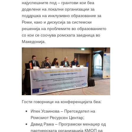
најуспешните под – грантови кои беа
доделени на локални организации за
поддршка на инклузивно образование за
Роми, како и дискусија за системски
решенија на проблемите во образованието
со кои се соочува ромската заедница во
Македонија.
Гости говорници на конференцијата беа:
Ипек Усаинова – Претседател на
Ромскиот Ресурсен Центар;
Давид Рама – Програмски менаџер од
партнерската организација КМОП од