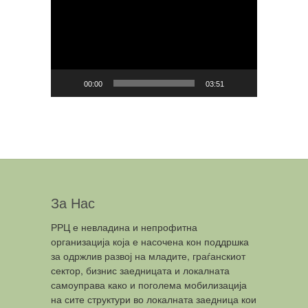
Player
00:00
03:51
За Нас
РРЦ е невладина и непрофитна
организација која е насочена кон поддршка
за одржлив развој на младите, граѓанскиот
сектор, бизнис заедницата и локалната
самоуправа како и поголема мобилизација
на сите структури во локалната заедница кои