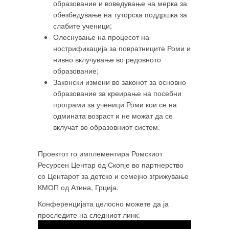
образование и воведување на мерка за
обезбедување на туторска поддршка за
слабите ученици;
Олеснување на процесот на
нострификација за повратниците Роми и
нивно вклучување во редовното
образование;
Законски измени во законот за основно
образование за креирање на посебни
програми за ученици Роми кои се на
одмината возраст и не можат да се
вклучат во образовниот систем.
Проектот го имплементира Ромскиот
Ресурсен Центар од Скопје во партнерство
со Центарот за детско и семејно згрижување
КМОП од Атина, Грција.
Конференцијата целосно можете да ја
проследите на следниот линк: