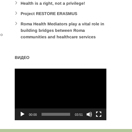
Health is a right, not a privilege!
Project RESTORE ERASMUS
Roma Health Mediators play a vital role in
building bridges between Roma
во
communities and healthcare services
ВИДЕО
Video
Player
00:00
03:51