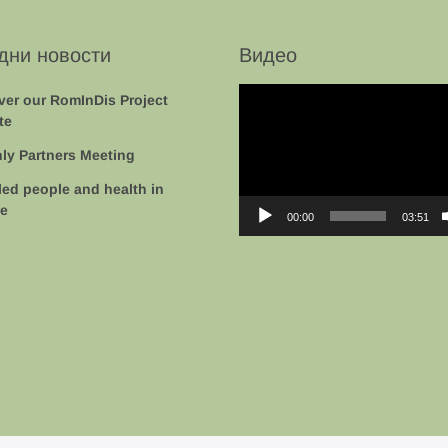
дни новости
Видео
Video
ver our RomInDis Project
Player
te
ly Partners Meeting
led people and health in
e
00:00
03:51