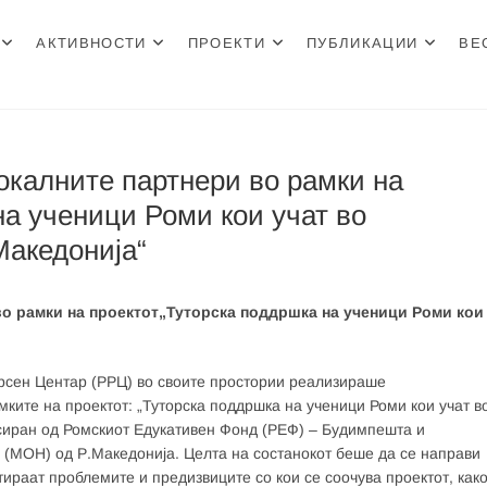
АКТИВНОСТИ
ПРОЕКТИ
ПУБЛИКАЦИИ
ВЕ
н Центар
окалните партнери во рамки на
на ученици Роми кои учат во
Македонија“
о рамки на проектот„Туторска поддршка на ученици Роми кои
урсен Центар (РРЦ) во своите простории реализираше
ките на проектот: „Туторска поддршка на ученици Роми кои учат в
нсиран од Ромскиот Едукативен Фонд (РЕФ) – Будимпешта и
 (МОН) од Р.Македонија. Целта на состанокот беше да се направи
ираат проблемите и предизвиците со кои се соочува проектот, как