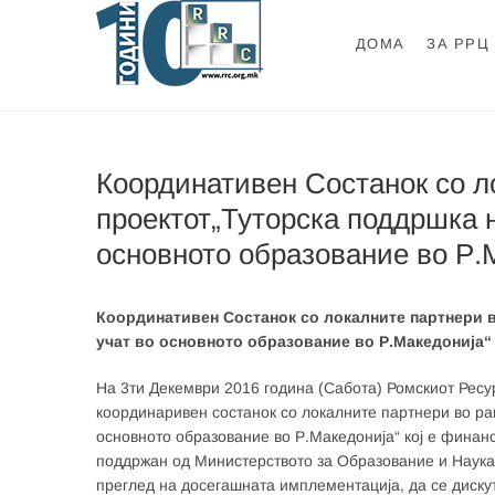
Skip
to
ДОМА
ЗА РРЦ
content
Ромски Ресурсе
РОМСКИ РЕСУРСЕН ЦЕНТАР
Координативен Состанок со л
проектот„Туторска поддршка 
основното образование во Р.
Координативен Состанок со локалните партнери в
учат во основното образование во Р.Македонија“
На 3ти Декември 2016 година (Сабота) Ромскиот Рес
координаривен состанок со локалните партнери во рам
основното образование во Р.Македонија“ кој е фина
поддржан од Министерството за Образование и Наука
преглед на досегашната имплементација, да се дискут