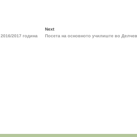
Next
Next
post:
 2016/2017 година
Посета на основното училиште во Делче