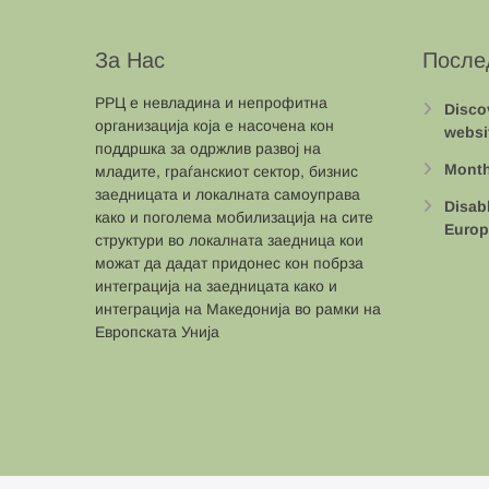
За Нас
После
РРЦ е невладина и непрофитна
Disco
организација која е насочена кон
websi
поддршка за одржлив развој на
Month
младите, граѓанскиот сектор, бизнис
заедницата и локалната самоуправа
Disab
како и поголема мобилизација на сите
Europ
структури во локалната заедница кои
можат да дадат придонес кон побрза
интеграција на заедницата како и
интеграција на Македонија во рамки на
Европската Унија