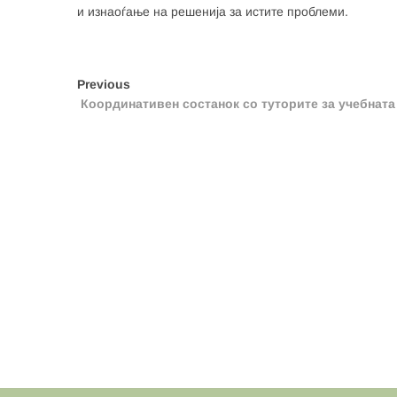
и изнаоѓање на решенија за истите проблеми.
Post
Previous
Previous
post:
Координативен состанок со туторите за учебната
navigation