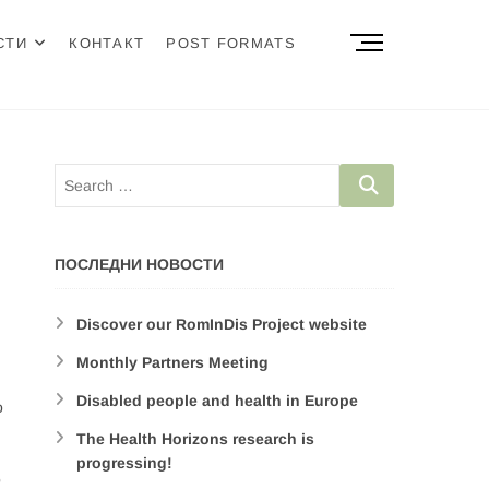
M
СТИ
КОНТАКТ
POST FORMATS
e
n
u
B
u
t
t
o
n
ПОСЛЕДНИ НОВОСТИ
Discover our RomInDis Project website
Monthly Partners Meeting
Disabled people and health in Europe
о
The Health Horizons research is
progressing!
о