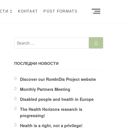
M
СТИ
КОНТАКТ
POST FORMATS
e
n
u
B
u
t
t
o
ПОСЛЕДНИ НОВОСТИ
n
Discover our RomInDis Project website
Monthly Partners Meeting
Disabled people and health in Europe
The Health Horizons research is
progressing!
Health is a right, not a privilege!