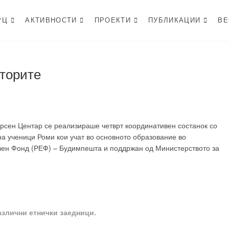
РЦ
АКТИВНОСТИ
ПРОЕКТИ
ПУБЛИКАЦИИ
ВЕ
н Центар
уторите
урсен Центар се реализираше четврт координативен состанок со
на ученици Роми кои учат во основното образование во
ивен Фонд (РЕФ) – Будимпешта и поддржан од Министерството за
злични етнички заедници.