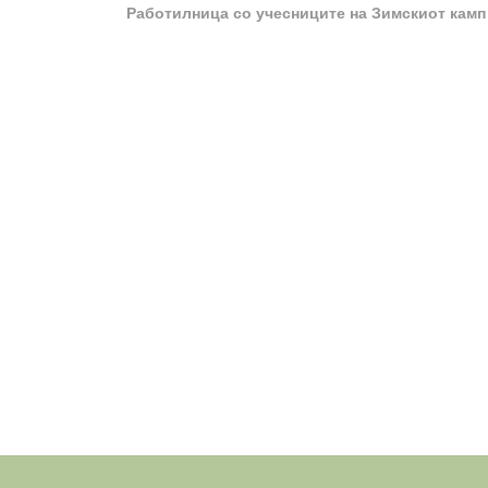
post:
Работилница со учесниците на Зимскиот ка