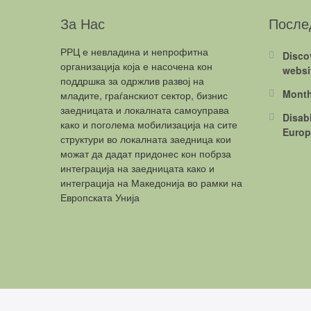
За Нас
После
РРЦ е невладина и непрофитна
Disco
организација која е насочена кон
websi
поддршка за одржлив развој на
Month
младите, граѓанскиот сектор, бизнис
заедницата и локалната самоуправа
Disab
како и поголема мобилизација на сите
Europ
структури во локалната заедница кои
можат да дадат придонес кон побрза
интеграција на заедницата како и
интеграција на Македонија во рамки на
Европската Унија