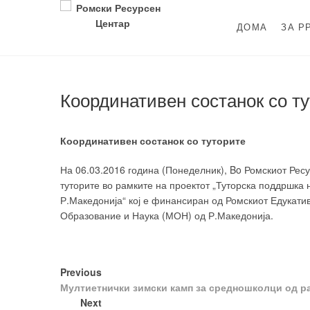
Skip
to
ДОМА
ЗА Р
content
Ромски Ресурсе
РОМСКИ РЕСУРСЕН ЦЕНТАР
Координативен состанок со т
Координативен состанок со туторите
На 06.03.2016 година (Понеделник), Bo Ромскиот Рес
туторите во рамките на проектот „Туторска поддршка 
Р.Македонија“ кој е финансиран од Ромскиот Едукат
Образование и Наука (МОН) од Р.Македонија.
Post
Previous
Previous
post:
Мултиетнички зимски камп за средношколци од ра
navigation
Next
Next