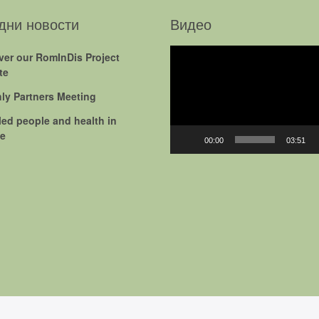
дни новости
Видео
Video
ver our RomInDis Project
Player
te
ly Partners Meeting
led people and health in
e
00:00
03:51