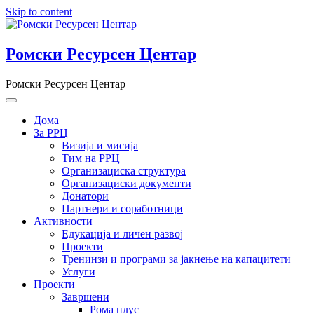
Skip to content
Ромски Ресурсен Центар
Ромски Ресурсен Центар
Дома
За РРЦ
Визија и мисија
Тим на РРЦ
Организациска структура
Организациски документи
Донатори
Партнери и соработници
Активности
Едукација и личен развој
Проекти
Тренинзи и програми за јакнење на капацитети
Услуги
Проекти
Завршени
Рома плус