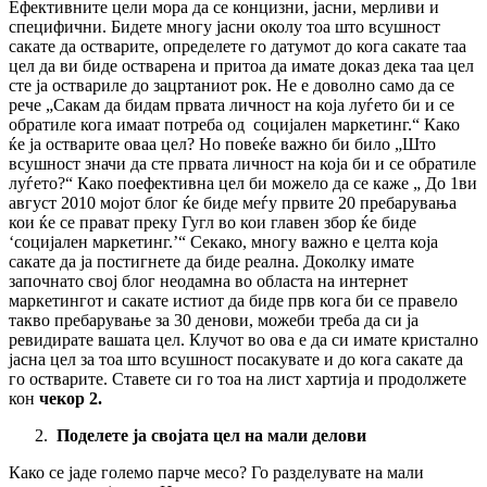
Ефективните цели мора да се концизни, јасни, мерливи и
специфични. Бидете многу јасни околу тоа што всушност
сакате да остварите, определете го датумот до кога сакате таа
цел да ви биде остварена и притоа да имате доказ дека таа цел
сте ја оствариле до зацртаниот рок. Не е доволно само да се
рече „Сакам да бидам првата личност на која луѓето би и се
обратиле кога имаат потреба од социјален маркетинг.“ Како
ќе ја остварите оваа цел? Но повеќе важно би било „Што
всушност значи да сте првата личност на која би и се обратиле
луѓето?“ Како поефективна цел би можело да се каже „ До 1ви
август 2010 мојот блог ќе биде меѓу првите 20 пребарувања
кои ќе се прават преку Гугл во кои главен збор ќе биде
‘социјален маркетинг.’“ Секако, многу важно е целта која
сакате да ја постигнете да биде реална. Доколку имате
започнато свој блог неодамна во областа на интернет
маркетингот и сакате истиот да биде прв кога би се правело
такво пребарување за 30 денови, можеби треба да си ја
ревидирате вашата цел. Клучот во ова е да си имате кристално
јасна цел за тоа што всушност посакувате и до кога сакате да
го остварите. Ставете си го тоа на лист хартија и продолжете
кон
чекор 2.
Поделете ја својата цел на мали делови
Како се јаде големо парче месо? Го разделувате на мали