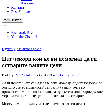
Настани
Контакт
Post Formats
Menu Button
Facebook Page
Youtube Channel
Едукација и личен развој
Пет чекори кои ќе ви помогнат да ги
остварите вашите цели
Post By
RRCSebihanIpek2017
November 12, 2017
Дали некогаш сте се надевале дека може да бидете подобри од
она што сте во моментов? Без разлика дали тоа е во
приватниот живот или во вашата професионална кариера, вие
мора да си поставите цели и истите да ги остварите.
Многу студии покажуваат дека луѓето кои ги имаат