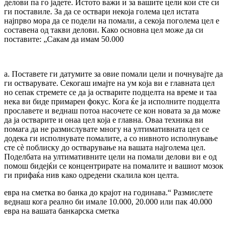
делови па го јадете. Истото важи и за вашите цели кои сте си
ги поставиле. За да се оствари некоја голема цел истата
најпрво мора да се подели на помали, а секоја поголема цел е
составена од такви делови. Како основна цел може да си
поставите: „Сакам да имам 50.000
а. Поставете ги датумите за овие помали цели и почнувајте да
ги остварувате. Секогаш имајте на ум која ви е главната цел
но сепак стремете се да ја остварите подцелта на време и таа
нека ви биде примарен фокус. Кога ќе ја исполните подцелта
прославете и веднаш потоа насочете се кон новата за да може
да ја остварите и онаа цел која е главна. Оваа техника ви
помага да не размислувате многу на ултимативната цел се
додека ги исполнувате помалите, а со нивното исполнување
сте сè поблиску до остварување на вашата најголема цел.
Поделбата на ултимативните цели на помали делови ви е од
помош бидејќи се концентрирате на помалите и вашиот мозок
ги прифаќа нив како одредени скалила кон целта.
евра на сметка во банка до крајот на годинава.“ Размислете
веднаш кога реално би имале 10.000, 20.000 или пак 40.000
евра на вашата банкарска сметкa