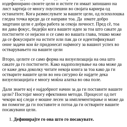
издефинирано своите цели и истите ги имаат запишано на
лист хартија се многу поуспешни во својата кариера од
останатите. Кога размислувате за вашите цели, од психолошка
гледна точка вреди да се направи тоа. Да имате добро
зацртани цели е добра работа за секоја личност.
Пред сè, тоа
ви дава фокус, бидејќи кога вашите идеи за тоа што сакате да
постигнете се нејасни и се само во вашата глава, тешко може
да се фокусирате на истите или пак да се идентификуваат
оние задачи кои ќе придонесат најмногу за вашиот успех во
остварувањето на вашите цели
Второ, целите се само форма на визуелизација на она што
сакате да го постигнете. Како надополнување на ова може да
се каже дека доколку читате некоја книга за тоа како да ги
остварите вашите цели во неа сигурно ќе најдете дека
визуелизацијата е многу моќна алатка во ова поле.
Дали знаете кој е најдобриот начин за да ги поставите вашите
цели? Постојат многу ефективни методи. Процесот од пет
чекори кој следи е мошне лесен за имплементирање и може да
ви помогне да ги поставите и потоа да ги остварите вашите
посакувани цели.
Дефинирајте го она што го посакувате.