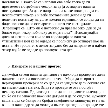
поставиле. Откако ќе се направи ова веќе треба да ги
превземете потребните чекори за да ја остварите вашата
посакувана цел. За да се направи ова може повторно да го
искористите
чекор 2
и веќе поставените делови да ги
поделите понатаму на уште помали едниници се со цел да ви
биде полесно да го остварите она што сте го зацртале.
Запрашајте се „Што ми е потребно да правам секој ден за да
бидам еден чекор поблиску до мојата цел?“ Исполнувајќи
дневни активности кои се во корелација со вашата
ултимативна цел ќе ве одведе се поблиску до остварување на
истата. Не трошете го денот залудно без да направите и најмал
чекор кој ќе ве одведе до посакуваната цел.
Измерете го вашиот прогрес
Движејќи се кон вашата цел многу е важно да проверите дали
навистина сте на вистинската патека. Мора да се вршат
периодични проверки се со цел да се увидите дали сеуште сте
на вистинската патека. За да го проверите ова постојат
неколку начини. Едниот од нив е да си направите календар на
кој ќе си ги означите важните датуми и да го следите. Доколку
вашата цел се базира на бројки секојдневно запишувајте ги на
вашиот календар за да може да имате прегледност до каде сте