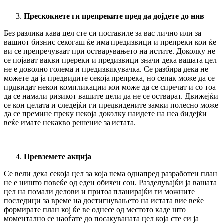
Прескокнете ги препреките пред да дојдете до нив
Без разлика кава цел сте си поставиле за вас лично или за
вашиот бизнис секогаш ќе има предизвици и препреки кои ќе
ви се препречуваат при остварувањето на истите.
Доколку не
се појават вакви пререки и предизвици значи дека вашата цел
не е доволно голема и предизвикувачка. Се разбира дека не
можете да ја предвидите секоја препрека, но сепак може да се
прдвидат некои компликации кои може да се спречат и со тоа
да се намали ризикот вашите цели да не се остварат. Движејќи
се кон целата и следејќи ги предвидените замки полесно може
да се премине преку некоја доколку наидете на неа бидејќи
веќе имате некакво решение за истата.
Превземете акција
Се вели дека секоја цел за која нема однапред разработен план
не е ништо повеќе од еден обичен сон. Разделувајќи ја вашата
цел на помали делови и притоа планирајќи
ги можните
последици за време на достигнувањето на истата вие веќе
формирате план кој ќе ве однесе од местото каде што
моментално се наоѓате до посакуваната цел која сте си ја