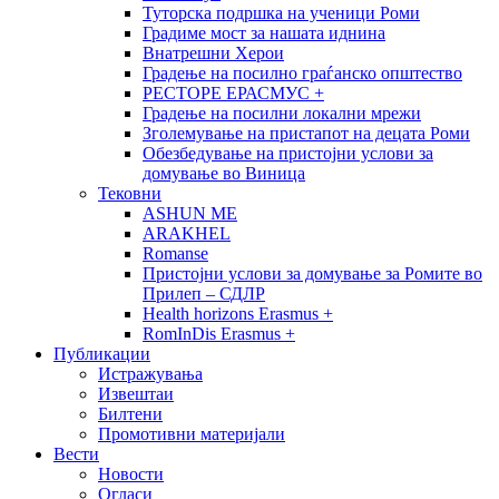
Туторска подршка на ученици Роми
Градиме мост за нашата иднина
Внатрешни Херои
Градење на посилно граѓанско општество
РЕСТОРЕ ЕРАСМУС +
Градење на посилни локални мрежи
Зголемување на пристапот на децата Роми
Обезбедување на пристојни услови за
домување во Виница
Тековни
ASHUN ME
ARAKHEL
Romanse
Пристојни услови за домување за Ромите во
Прилеп – СДЛР
Health horizons Erasmus +
RomInDis Erasmus +
Публикации
Истражувања
Извештаи
Билтени
Промотивни материјали
Вести
Новости
Огласи