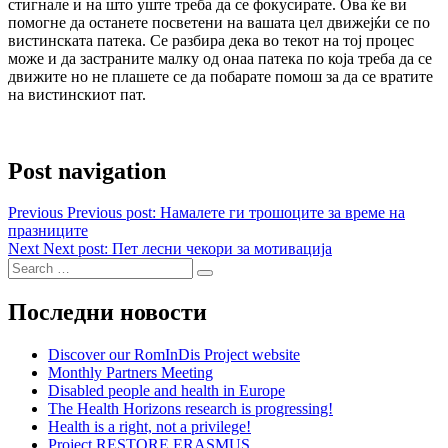
стигнале и на што уште треба да се фокусирате. Ова ќе ви
помогне да останете посветени на вашата цел движејќи се по
вистинската патека. Се разбира дека во текот на тој процес
може и да застраните малку од онаа патека по која треба да се
движите но не плашете се да побарате помош за да се вратите
на вистинскиот пат.
Post navigation
Previous
Previous post:
Намалете ги трошоците за време на
празниците
Next
Next post:
Пет лесни чекори за мотивација
Последни новости
Discover our RomInDis Project website
Monthly Partners Meeting
Disabled people and health in Europe
The Health Horizons research is progressing!
Health is a right, not a privilege!
Project RESTORE ERASMUS