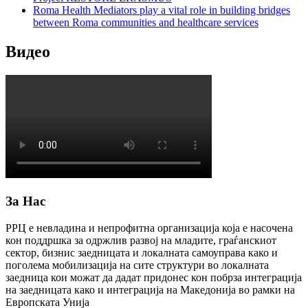
Roma Health Mediators play a vital role in building bridges
between Roma communities and healthcare services
Видео
За Нас
РРЦ е невладина и непрофитна организација која е насочена
кон поддршка за одржлив развој на младите, граѓанскиот
сектор, бизнис заедницата и локалната самоуправа како и
поголема мобилизација на сите структури во локалната
заедница кои можат да дадат придонес кон побрза интеграција
на заедницата како и интеграција на Македонија во рамки на
Европската Унија