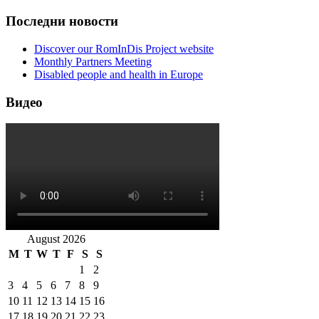
Последни новости
Discover our RomInDis Project website
Monthly Partners Meeting
Disabled people and health in Europe
Видео
August 2026
M
T
W
T
F
S
S
1
2
3
4
5
6
7
8
9
10
11
12
13
14
15
16
17
18
19
20
21
22
23