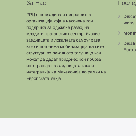
За Нас
После
РРЦ е невладина и непрофитна
Disco
организација која е насочена кон
websi
поддршка за одржлив развој на
Month
младите, граѓанскиот сектор, бизнис
заедницата и локалната самоуправа
Disab
како и поголема мобилизација на сите
Europ
структури во локалната заедница кои
можат да дадат придонес кон побрза
интеграција на заедницата како и
интеграција на Македонија во рамки на
Европската Унија