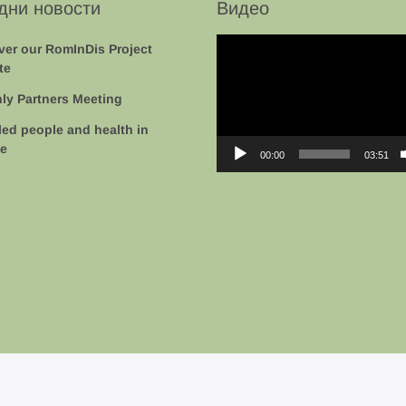
дни новости
Видео
Video
ver our RomInDis Project
Player
te
ly Partners Meeting
led people and health in
e
00:00
03:51