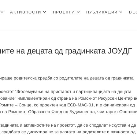
АКТИВНОСТИ
ПРОЕКТИ
ПУБЛИКАЦИИ
ВЕ
н Центар
лите на децата од градинката ЈОУДГ
ираше родителска средба со родителите на децата од градинката
роектот “Зголемување на пристапот и партиципацијата на децата
азование” имплементиран од страна на Ромскиот Ресурсен Центар в
а Ромите – Сонце, со проектен код ECD-MAC-01, и е финанси
ран од
на на Ромскиот Образовeн Фонд од Будимпешта, чии таргет Општин
задината и активностите на проектот, да се споделат искуства и да
 средбата се дискутираше за улогата на родителите и важноста од