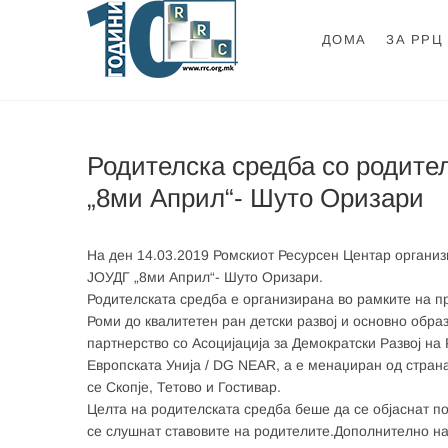
Skip
to
ДОМА
ЗА РРЦ
content
Ромски Ресурсе
РОМСКИ РЕСУРСЕН ЦЕНТАР
Родителска средба со родите
„8ми Април“- Шуто Оризари
На ден 14.03.2019 Ромскиот Ресурсен Центар организ
ЈОУДГ „8ми Април“- Шуто Оризари.
Родителската средба е организирана во рамките на п
Роми до квалитетен ран детски развој и основно обр
партнерство со Асоцијација за Демократски Развој н
Европската Унија / DG NEAR, а е менаџиран од стра
се Скопје, Тетово и Гостивар.
Целта на родителската средба беше да се објаснат по
се слушнат ставовите на родителите.Дополнително на