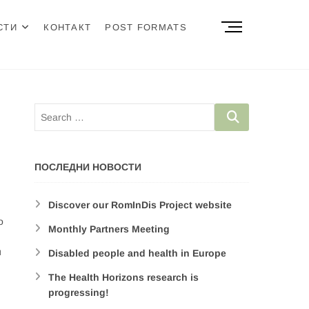
M
СТИ
КОНТАКТ
POST FORMATS
e
n
u
B
u
t
t
o
n
ПОСЛЕДНИ НОВОСТИ
Discover our RomInDis Project website
о
Monthly Partners Meeting
и
Disabled people and health in Europe
The Health Horizons research is
progressing!