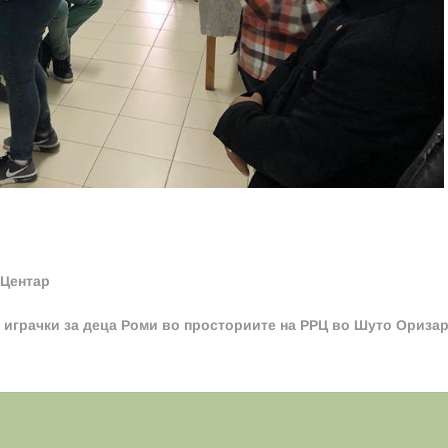
 Центар
 играчки за деца Роми во просториите на РРЦ во Шуто Ориза