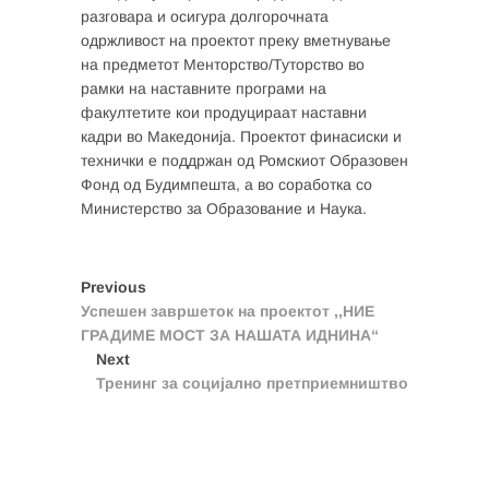
разговара и осигура долгорочната
одржливост на проектот преку вметнување
на предметот Менторство/Туторство во
рамки на наставните програми на
факултетите кои продуцираат наставни
кадри во Македонија. Проектот финасиски и
технички е поддржан од Ромскиот Образовен
Фонд од Будимпешта, а во соработка со
Министерство за Образование и Наука.
Post
Previous
Previous
post:
Успешен завршеток на проектот ,,НИЕ
navigation
ГРАДИМЕ МОСТ ЗА НАШАТА ИДНИНА“
Next
Next
post:
Тренинг за социјално претприемништво