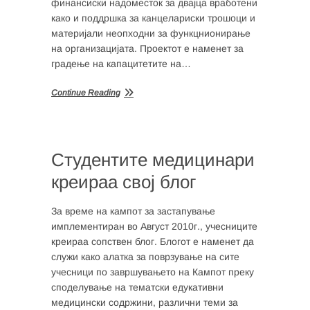
финансиски надоместок за двајца вработени
како и поддршка за канцелариски трошоци и
материјали неопходни за функцнионирање
на организацијата. Проектот е наменет за
градење на капацитетите на…
Continue Reading
Студентите медицинари
креираа свој блог
За време на кампот за застапување
имплементиран во Август 2010г., учесниците
креираа сопствен блог. Блогот е наменет да
служи како алатка за поврзување на сите
учесници по завршувањето на Кампот преку
споделување на тематски едукативни
медицински содржини, различни теми за