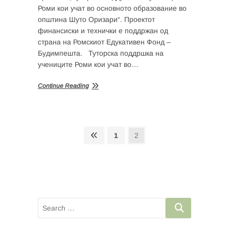
Роми кои учат во основното образование во
општина Шуто Оризари“. Проектот
финансиски и технички е поддржан од
страна на Ромскиот Едукативен Фонд –
Будимпешта. Туторска поддршка на
учениците Роми кои учат во…
Continue Reading
Posts
Previous
Page
Page
1
2
page
navigation