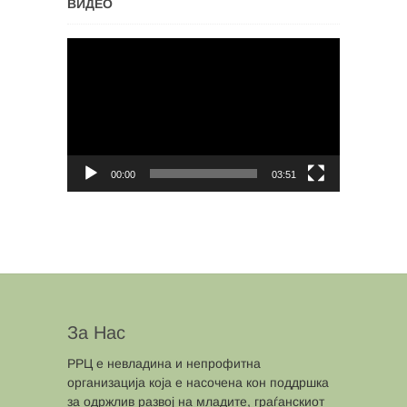
ВИДЕО
Video
Player
00:00
03:51
За Нас
РРЦ е невладина и непрофитна
организација која е насочена кон поддршка
за одржлив развој на младите, граѓанскиот