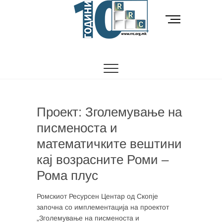
Skip
to
M
content
e
n
РОМСКИ РЕСУРСЕН ЦЕНТАР
Ромски Ресурсен
u
B
Центар
u
t
t
o
Проект: Зголемување на
n
писменоста и
математичките вештини
кај возрасните Роми –
Рома плус
Ромскиот Ресурсен Центар од Скопје
започна со имплементација на проектот
„Зголемување на писменоста и