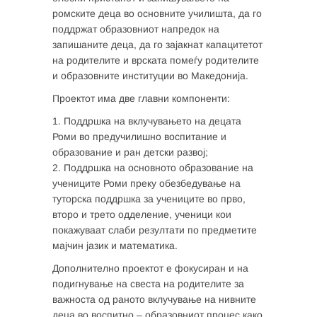
ромските деца во основните училишта, да го
поддржат образовниот напредок на
запишаните деца, да го зајакнат капацитетот
на родителите и врската помеѓу родителите
и образовните институции во Македонија.
Проектот има две главни компоненти:
1. Поддршка на вклучувањето на децата
Роми во предучилишно воспитание и
образование и ран детски развој;
2. Поддршка на основното образование на
учениците Роми преку обезбедување на
туторска поддршка за учениците во прво,
второ и трето одделение, ученици кои
покажуваат слаби резултати по предметите
мајчин јазик и математика.
Дополнително проектот е фокусиран и на
подигнување на свеста на родителите за
важноста од раното вклучување на нивните
деца во воспитно – образовниот процес како