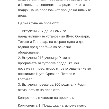
и јакнење на вештините на родителите за
поддршка на образовниот процес на нивните
деца.
Целна група на проектот:
1. Вклучени 207 деца Роми во
предучилишните установи во Шуто Оризари,
Тетово и Гостивар, на возраст една и две
години пред поаѓање во основно
образование;
2. Вклучени 213 ученици Роми во
програмата за туторска поддршка кои
посетуваат прво, второ и трето одделение во
општините Шуто Оризари, Тетово и
Гостивар;
3. Вклучени повеќе од 300 родители Роми
активностите на проектот.
Конкретни активности на проектот:
Компонента 1: Поддршка на вклучувањето