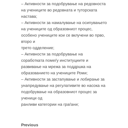
– Активности за подобрување на редовноста
на учениците во редовната и туторската
настава;
– Активности за намалување на осипувањето
на учениците од образовниот процес,
особено учениците кои се вклучени во прво,
второ и
трето одделение;
– Активности за подобрување на
соработката помеѓу институциите и
развивање на мрежа за поддршка на
образованието на учениците Роми;
– Активности за застапување и лобирање за
унапредување на регулативите во насока на
подобрување на образовниот процес за
ученици од
ранливи категории на граѓани;
Post
Previous
Previous