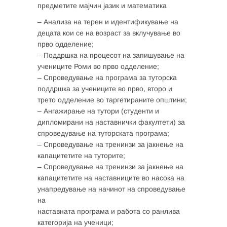
предметите мајчин јазик и математика
– Анализа на терен и идентификување на
децата кои се на возраст за вклучување во
прво одделение;
– Поддршка на процесот на запишување на
учениците Роми во прво одделение;
– Спроведување на програма за туторска
поддршка за учениците во прво, второ и
трето одделение во таргетираните општини;
– Ангажирање на тутори (студенти и
дипломирани на наставнички факултети) за
спроведување на туторската програма;
– Спроведување на тренинзи за јакнење на
капацитетите на туторите;
– Спроведување на тренинзи за јакнење на
капацитетите на наставниците во насока на
унапредување на начинот на спроведување
на
наставната програма и работа со ранлива
категорија на ученици;