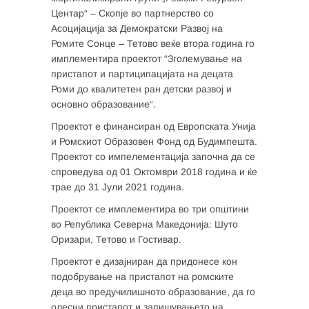
Центар“ – Скопје во партнерство со
Асоцијација за Демократски Развој на
Ромите Сонце – Тетово веќе втора година го
имплементира проектот “Зголемување на
пристапот и партиципацијата на децата
Роми до квалитетен ран детски развој и
основно образование“.
Проектот е финансиран од Европската Унија
и Ромскиот Образовен Фонд од Будимпешта.
Проектот со импелементација започна да се
спроведува од 01 Октомври 2018 година и ќе
трае до 31 Јули 2021 година.
Проектот се имплементира во три општини
во Република Северна Македонија: Шуто
Оризари, Тетово и Гостивар.
Проектот е дизајниран да придонесе кон
подобрување на пристапот на ромските
деца во предучилишното образование, да го
олесни пристапот и запишувањето на