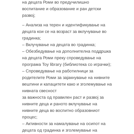
на децата Роми во предучилишно
воспитание и образование и ран детски
развој;
– Анализа на терен и идентификување на
децата кои се на возраст за вклучување во
градинка;
– Вклучување на децата во градинка;
– Обезбедување на дополнителна поддршка
на децата Роми преку спроведување на
програма Toy library (библиотека со играчки);
– Спроведување на работилници за
родителите Роми за зајакнување на нивните
вештини и капацитети како и зголемување на
нивната свесност
за важноста од правилен раст и развој за
нивните деца и раното вклучување на
нивните деца во воспитно образовниот
процес;
– Активности за намалување на осипот на
децата од градинка и зголемување на