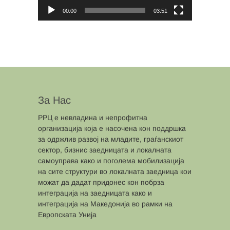
00:00
03:51
За Нас
РРЦ е невладина и непрофитна
организација која е насочена кон поддршка
за одржлив развој на младите, граѓанскиот
сектор, бизнис заедницата и локалната
самоуправа како и поголема мобилизација
на сите структури во локалната заедница кои
можат да дадат придонес кон побрза
интеграција на заедницата како и
интеграција на Македонија во рамки на
Европската Унија