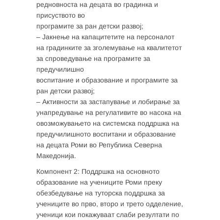
редновноста на децата во градинка и
присуството во
програмите за ран детски развој;
– Јакнење на капацитетите на персоналот
на градинките за зголемување на квалитетот
за спроведување на програмите за
предучилишно
воспитание и образование и програмите за
ран детски развој;
– Активности за застапување и лобирање за
унапредување на регулативите во насока на
овозможувањето на системска поддршка на
предучилишното воспитани и образование
на децата Роми во Република Северна
Македонија.
Компонент 2: Поддршка на основното
образование на учениците Роми преку
обезбедување на туторска поддршка за
учениците во прво, второ и трето одделение,
ученици кои покажуваат слаби резултати по