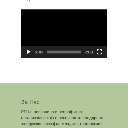
Video
Player
00:00
03:51
За Нас
РРЦ е невладина и непрофитна
организација која е насочена кон поддршка
за одржлив развој на младите, граѓанскиот