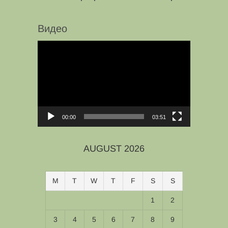
Видео
Video
Player
00:00
03:51
AUGUST 2026
M
T
W
T
F
S
S
1
2
3
4
5
6
7
8
9