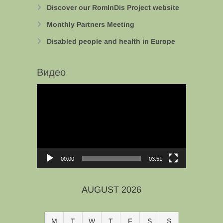
Discover our RomInDis Project website
Monthly Partners Meeting
Disabled people and health in Europe
Видео
Video
Player
00:00
03:51
AUGUST 2026
M
T
W
T
F
S
S