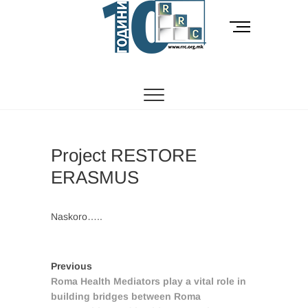
Skip
to
M
content
e
n
РОМСКИ РЕСУРСЕН ЦЕНТАР
Ромски Ресурсен
u
B
Центар
u
t
t
o
Project RESTORE
n
ERASMUS
Naskoro…..
Post
Previous
Previous
post:
Roma Health Mediators play a vital role in
navigation
building bridges between Roma