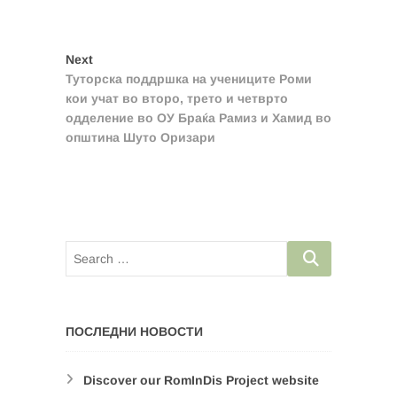
Post
Next
Next
post:
Туторска поддршка на учениците Роми
navigation
кои учат во второ, трето и четврто
одделение во ОУ Браќа Рамиз и Хамид во
општина Шуто Оризари
ПОСЛЕДНИ НОВОСТИ
Discover our RomInDis Project website