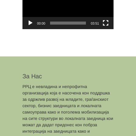
00:00
03:51
За Нас
РРЦ е невладина и непрофитна
организација која е насочена кон поддршка
за одржлив развој на младите, граѓанскиот
сектор, бизнис заедницата и локалната
самоуправа како и поголема мобилизација
на сите структури во локалната заедница кои
можат да дадат придонес кон побрза
интеграција на заедницата како и