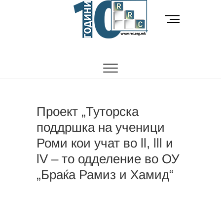
Skip
to
M
content
e
n
РОМСКИ РЕСУРСЕН ЦЕНТАР
Ромски Ресурсен
u
B
Центар
u
t
t
o
Проект „Туторска
n
поддршка на ученици
Роми кои учат во ll, lll и
lV – то одделение во ОУ
„Браќа Рамиз и Хамид“