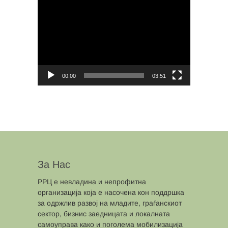
Video
Player
00:00
03:51
За Нас
РРЦ е невладина и непрофитна
организација која е насочена кон поддршка
за одржлив развој на младите, граѓанскиот
сектор, бизнис заедницата и локалната
самоуправа како и поголема мобилизација