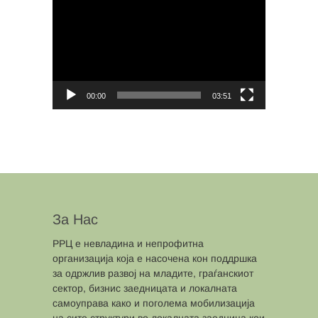
Player
00:00
03:51
За Нас
РРЦ е невладина и непрофитна
организација која е насочена кон поддршка
за одржлив развој на младите, граѓанскиот
сектор, бизнис заедницата и локалната
самоуправа како и поголема мобилизација
на сите структури во локалната заедница кои