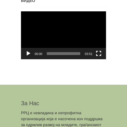
ВИДЕО
Video
Player
00:00
03:51
За Нас
РРЦ е невладина и непрофитна
организација која е насочена кон поддршка
за одржлив развој на младите, граѓанскиот