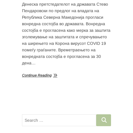
Денеска претстедателот на државата Стево
Пендаровски по предлог на владата на
Република Северна Македонија прогласи
вонредна состојба во државата. Вонредна
состојба е прогласена како мерка за заштита
зголемување на заштитата и спречувањето
на ширењето на Корона вирусот COVID 19
помеѓу граѓаните. Времетраењето на
вонредната состојба е прогласена за 30
дена…
Continue Reading