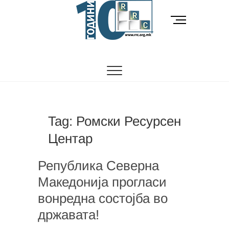
Skip
to
M
content
e
n
РОМСКИ РЕСУРСЕН ЦЕНТАР
Ромски Ресурсен
u
B
Центар
u
t
t
o
Tag:
Ромски Ресурсен
n
Центар
Република Северна
Македонија прогласи
вонредна состојба во
државата!