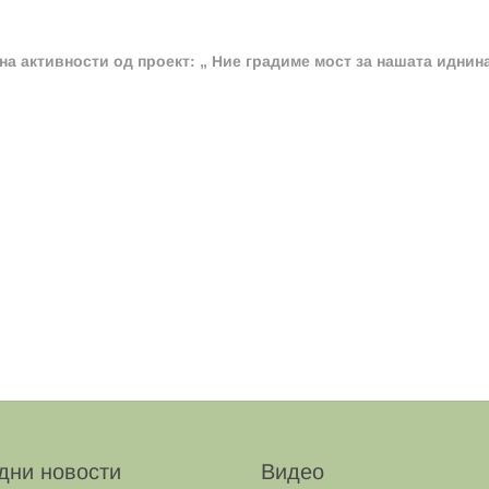
на активности од проект: „ Ние градиме мост за нашата иднин
дни новости
Видео