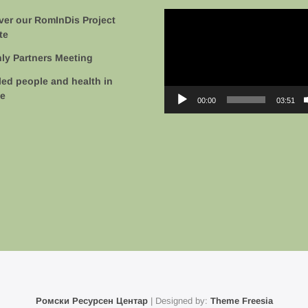
Video
ver our RomInDis Project
Player
te
ly Partners Meeting
led people and health in
e
00:00
03:51
Ромски Ресурсен Центар
| Designed by:
Theme Freesia