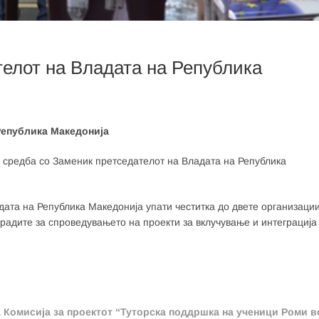
елот на Владата на Република
Република Македонија
 средба со Заменик претседателот на Владата на Република
ата на Република Македонија упати честитка до двете организаци
адите за спроведувањето на проекти за вклучување и интеграција
а Комисија за проектот “Туторска поддршка на ученици Роми в