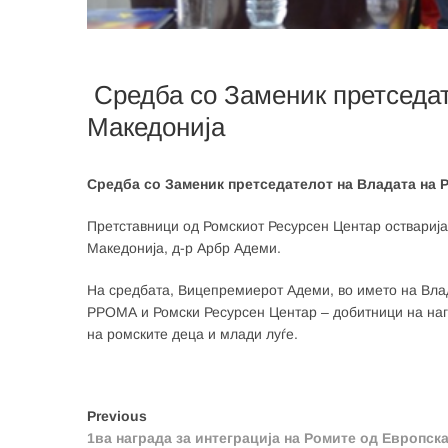
Средба со Заменик претседат
Македонија
Средба со Заменик претседателот на Владата на 
Претставници од Ромскиот Ресурсен Центар остварија
Македонија, д-р Арбр Адеми.
На средбата, Вицепремиерот Адеми, во името на Влад
РРОМА и Ромски Ресурсен Центар – добитници на нагр
на ромските деца и млади луѓе.
Post
Previous
Previous
post:
1ва награда за интеграција на Ромите од Европск