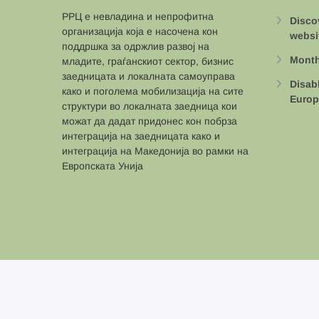
РРЦ е невладина и непрофитна
Disco
организација која е насочена кон
websi
поддршка за одржлив развој на
Month
младите, граѓанскиот сектор, бизнис
заедницата и локалната самоуправа
Disab
како и поголема мобилизација на сите
Europ
структури во локалната заедница кои
можат да дадат придонес кон побрза
интеграција на заедницата како и
интеграција на Македонија во рамки на
Европската Унија