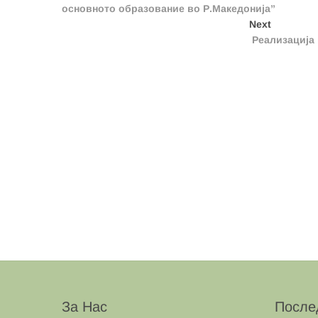
navigation
основното образование во Р.Македонија”
Next
Next
post:
Реализација 
За Нас
После