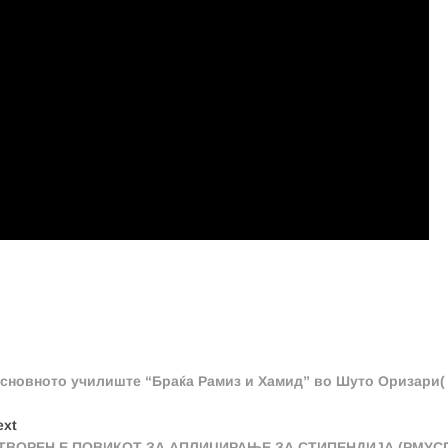
основното училиште “Браќа Рамиз и Хамид” во Шуто Оризари(
Next
ext
post:
ТВОРЕН Е ПОВИКОТ ЗА АПЛИЦИРАЊЕ ЗА СТИПЕНДИЈА (РМУС