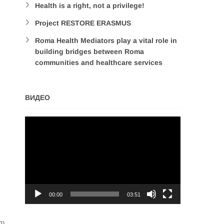
Health is a right, not a privilege!
Project RESTORE ERASMUS
Roma Health Mediators play a vital role in
building bridges between Roma
communities and healthcare services
ВИДЕО
Video
Player
00:00
03:51
П)