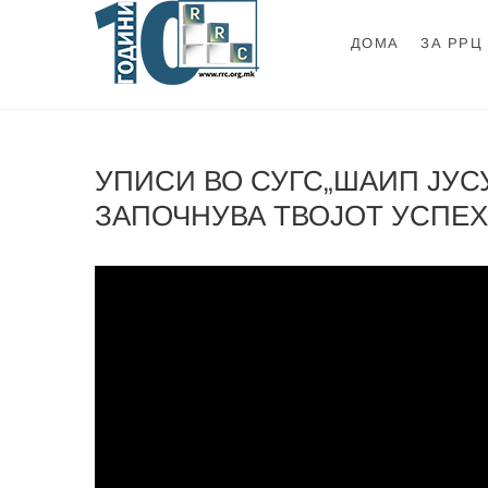
Skip
to
ДОМА
ЗА РРЦ
content
Ромски Ресурсе
РОМСКИ РЕСУРСЕН ЦЕНТАР
УПИСИ ВО СУГС„ШАИП ЈУСУФ
ЗАПОЧНУВА ТВОЈОТ УСПЕХ!