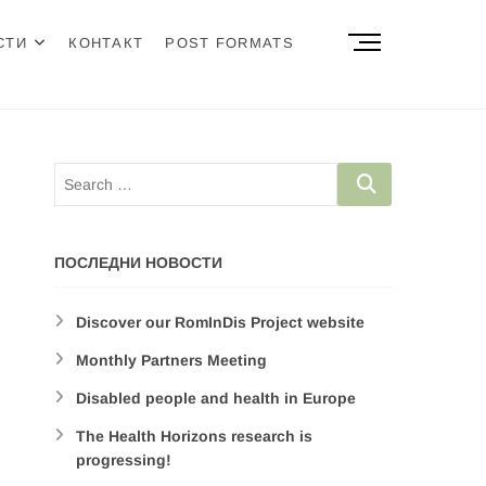
M
СТИ
КОНТАКТ
POST FORMATS
e
n
u
B
u
t
t
o
n
ПОСЛЕДНИ НОВОСТИ
Discover our RomInDis Project website
Monthly Partners Meeting
Disabled people and health in Europe
The Health Horizons research is
progressing!