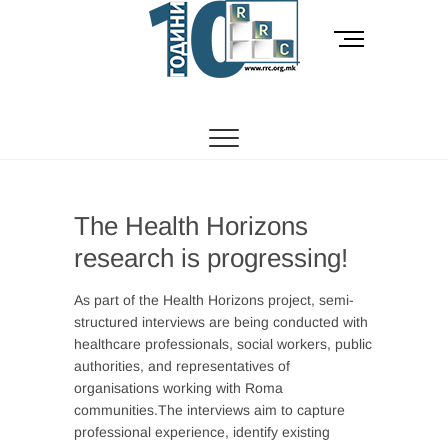
Skip
to
M
content
e
n
РОМСКИ РЕСУРСЕН ЦЕНТАР
Ромски Ресурсен
u
B
Центар
u
t
t
o
The Health Horizons
n
research is progressing!
As part of the Health Horizons project, semi-
structured interviews are being conducted with
healthcare professionals, social workers, public
authorities, and representatives of
organisations working with Roma
communities.The interviews aim to capture
professional experience, identify existing