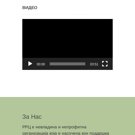
ВИДЕО
Video
Player
00:00
03:51
За Нас
РРЦ е невладина и непрофитна
организација која е насочена кон поддршка