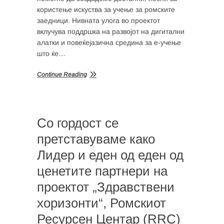
користење искуства за учење за ромските
заедници. Нивната улога во проектот
вклучува поддршка на развојот на дигитални
алатки и повеќејазична средина за е-учење
што ќе…
Continue Reading
Со гордост се
претставуваме како
Лидер и еден од еден од
ценетите партнери на
проектот „Здравствени
хоризонти“, Ромскиот
Ресурсен Центар (RRC)