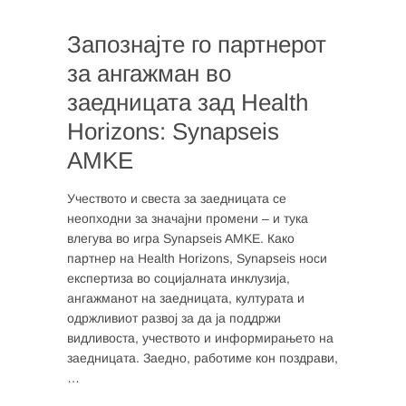
Запознајте го партнерот
за ангажман во
заедницата зад Health
Horizons: Synapseis
AMKE
Учеството и свеста за заедницата се
неопходни за значајни промени – и тука
влегува во игра Synapseis AMKE. Како
партнер на Health Horizons, Synapseis носи
експертиза во социјалната инклузија,
ангажманот на заедницата, културата и
одржливиот развој за да ја поддржи
видливоста, учеството и информирањето на
заедницата. Заедно, работиме кон поздрави,
…