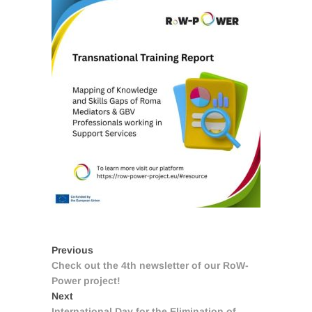
Post
Previous
Previous
post:
Check out the 4th newsletter of our RoW-
navigation
Power project!
Next
Next
post:
International Day for the Elimination of