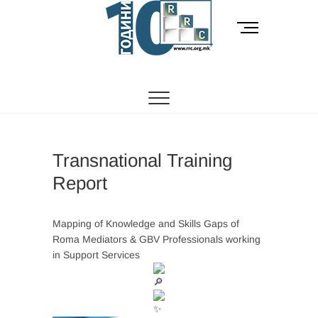
Skip
to
M
content
e
n
РОМСКИ РЕСУРСЕН ЦЕНТАР
Ромски Ресурсен
u
B
Центар
u
t
t
o
Transnational Training
n
Report
Mapping of Knowledge and Skills Gaps of
Roma Mediators & GBV Professionals working
in Support Services