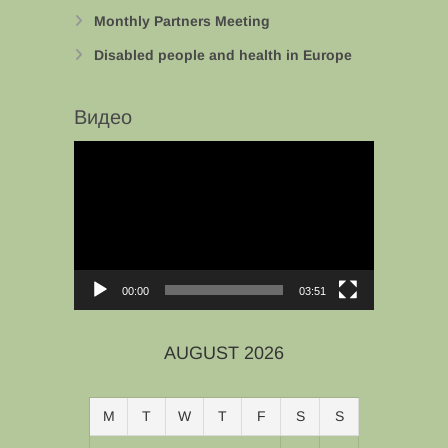
Monthly Partners Meeting
Disabled people and health in Europe
Видео
Video
Player
00:00
03:51
AUGUST 2026
M
T
W
T
F
S
S