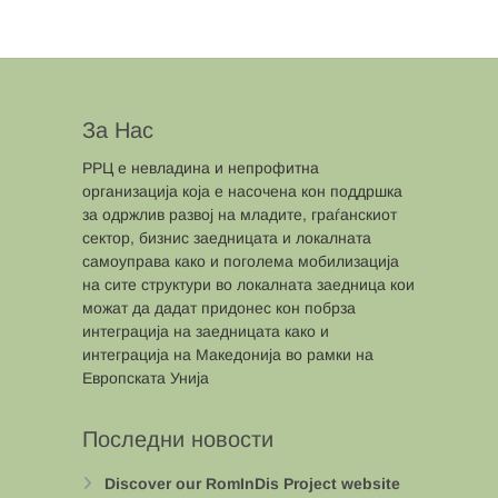
За Нас
РРЦ е невладина и непрофитна
организација која е насочена кон поддршка
за одржлив развој на младите, граѓанскиот
сектор, бизнис заедницата и локалната
самоуправа како и поголема мобилизација
на сите структури во локалната заедница кои
можат да дадат придонес кон побрза
интеграција на заедницата како и
интеграција на Македонија во рамки на
Европската Унија
Последни новости
Discover our RomInDis Project website