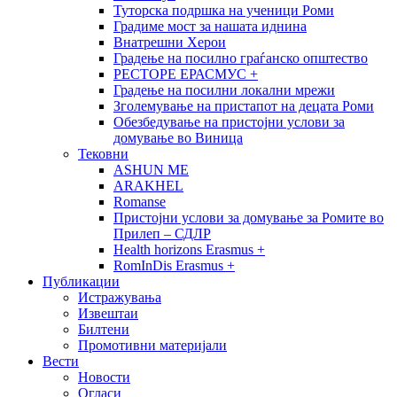
Туторска подршка на ученици Роми
Градиме мост за нашата иднина
Внатрешни Херои
Градење на посилно граѓанско општество
РЕСТОРЕ ЕРАСМУС +
Градење на посилни локални мрежи
Зголемување на пристапот на децата Роми
Обезбедување на пристојни услови за
домување во Виница
Тековни
ASHUN ME
ARAKHEL
Romanse
Пристојни услови за домување за Ромите во
Прилеп – СДЛР
Health horizons Erasmus +
RomInDis Erasmus +
Публикации
Истражувања
Извештаи
Билтени
Промотивни материјали
Вести
Новости
Огласи