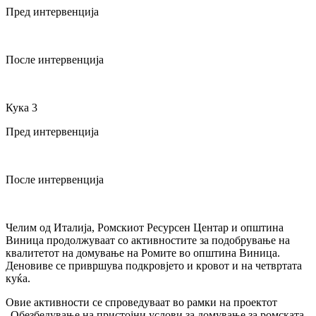
Пред интервенција
После интервенција
Кука 3
Пред интервенција
После интервенција
Челим од Италија, Ромскиот Ресурсен Центар и општина
Виница продолжуваат со активностите за подобрување на
квалитетот на домување на Ромите во општина Виница.
Деновиве се привршува подкровјето и кровот и на четвртата
куќа.
Овие активности се спроведуваат во рамки на проектот
„Обезбедување на пристојни услови за домување за ромската