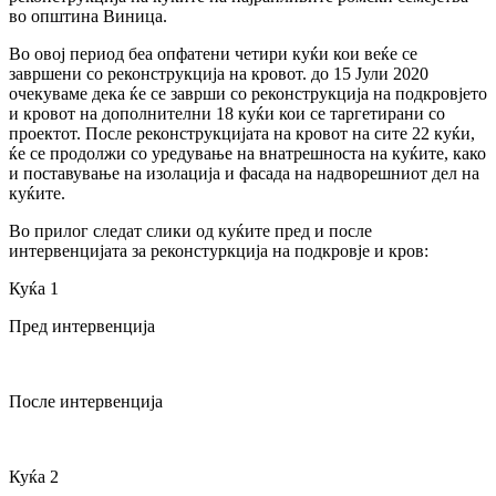
во општина Виница.
Во овој период беа опфатени четири куќи кои веќе се
завршени со реконструкција на кровот. до 15 Јули 2020
очекуваме дека ќе се заврши со реконструкција на подкровјето
и кровот на дополнителни 18 куќи кои се таргетирани со
проектот. После реконструкцијата на кровот на сите 22 куќи,
ќе се продолжи со уредување на внатрешноста на куќите, како
и поставување на изолација и фасада на надворешниот дел на
куќите.
Во прилог следат слики од куќите пред и после
интервенцијата за реконстуркција на подкровје и кров:
Куќа 1
Пред интервенција
После интервенција
Куќа 2