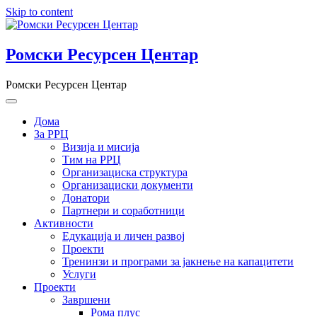
Skip to content
Ромски Ресурсен Центар
Ромски Ресурсен Центар
Дома
За РРЦ
Визија и мисија
Тим на РРЦ
Организациска структура
Организациски документи
Донатори
Партнери и соработници
Активности
Едукација и личен развој
Проекти
Тренинзи и програми за јакнење на капацитети
Услуги
Проекти
Завршени
Рома плус