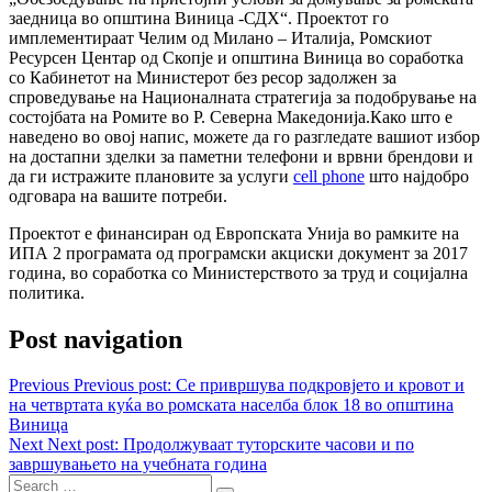
заедница во општина Виница -СДХ“. Проектот го
имплементираат Челим од Милано – Италија, Ромскиот
Ресурсен Центар од Скопје и општина Виница во соработка
со Кабинетот на Министерот без ресор задолжен за
спроведување на Националната стратегија за подобрување на
состојбата на Ромите во Р. Северна Македонија.Како што е
наведено во овој напис, можете да го разгледате вашиот избор
на достапни зделки за паметни телефони и врвни брендови и
да ги истражите плановите за услуги
cell phone
што најдобро
одговара на вашите потреби.
Проектот е финансиран од Европската Унија во рамките на
ИПА 2 програмата од програмски акциски документ за 2017
година, во соработка со Министерството за труд и социјална
политика.
Post navigation
Previous
Previous post:
Се привршува подкровјето и кровот и
на четвртата куќа во ромската населба блок 18 во општина
Виница
Next
Next post:
Продолжуваат туторските часови и по
завршувањето на учебната година