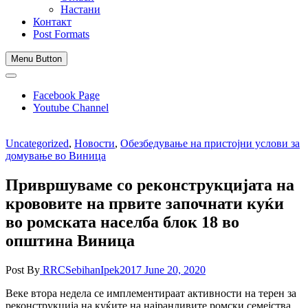
Настани
Контакт
Post Formats
Menu Button
Facebook Page
Youtube Channel
Uncategorized
,
Новости
,
Обезбедување на пристојни услови за
домување во Виница
Привршуваме со реконструкцијата на
крововите на првите започнати куќи
во ромската населба блок 18 во
општина Виница
Post By
RRCSebihanIpek2017
June 20, 2020
Веке втора недела се имплементираат активности на терен за
реконструкција на куќите на најранливите ромски семејства