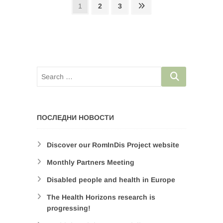
Posts
Page
Page
Page
Next
1
2
3
page
navigation
ПОСЛЕДНИ НОВОСТИ
Discover our RomInDis Project website
Monthly Partners Meeting
Disabled people and health in Europe
The Health Horizons research is
progressing!