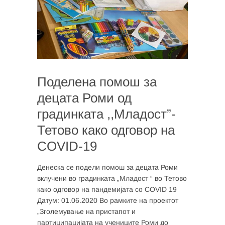
Поделена помош за
децата Роми од
градинката ,,Младост”-
Тетово како одговор на
COVID-19
Денеска се подели помош за децата Роми
вклучени во градинката „Младост “ во Тетово
како одговор на пандемијата со COVID 19
Датум: 01.06.2020 Во рамките на проектот
„Зголемување на пристапот и
партиципацијата на учениците Роми до