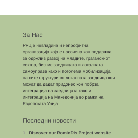
За Нас
РРЦ е невладина и непрофитна
организација која е насочена кон поддршка
за одржлив развој на младите, граѓанскиот
сектор, бизнис заедницата и локалната
самоуправа како и поголема мобилизација
на сите структури во локалната заедница кои
можат да дадат придонес кон побрза
интеграција на заедницата како и
интеграција на Македонија во рамки на
Европската Унија
Последни новости
Discover our RomInDis Project website