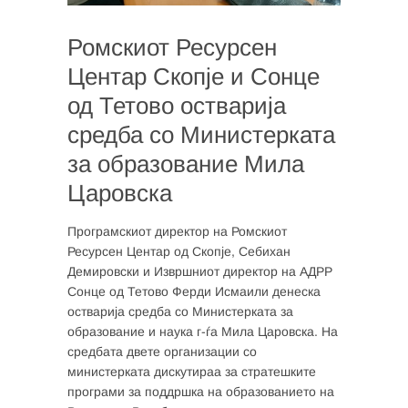
Ромскиот Ресурсен
Центар Скопје и Сонце
од Тетово остварија
средба со Министерката
за образование Мила
Царовска
Програмскиот директор на Ромскиот
Ресурсен Центар од Скопје, Себихан
Демировски и Извршниот директор на АДРР
Сонце од Тетово Ферди Исмаили денеска
остварија средба со Министерката за
образование и наука г-ѓа Мила Царовска. На
средбата двете организации со
министерката дискутираа за стратешките
програми за поддршка на образованието на