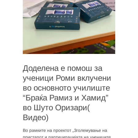
Доделена е помош за
ученици Роми вклучени
во основното училиште
“Браќа Рамиз и Хамид”
во Шуто Оризари(
Видео)
Во рамките на проектот „Зголемување на
пристапот и партиципацијата на учениците