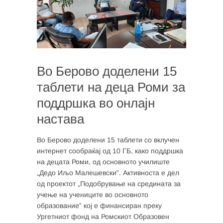
Во Берово доделени 15
таблети на деца Роми за
поддршка во онлајн
настава
Во Берово доделени 15 таблети со вклучен
интернет сообраќај од 10 ГБ, како поддршка
на децата Роми, од основното училиште
„Дедо Иљо Малешевски”. Активноста е дел
од проектот „Подобрување на средината за
учење на учениците во основното
образование” кој е финансиран преку
Ургетниот фонд на Ромскиот Образовен