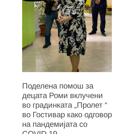
Поделена помош за
децата Роми вклучени
во градинката „Пролет “
во Гостивар како одговор
на пандемијата со
COVID 19