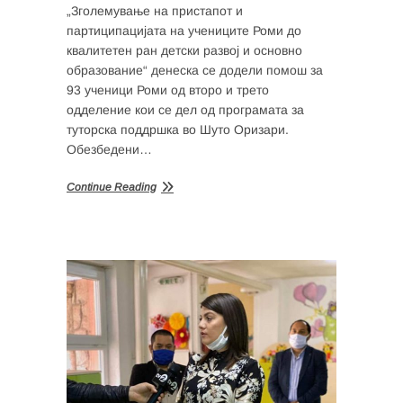
„Зголемување на пристапот и
партиципацијата на учениците Роми до
квалитетен ран детски развој и основно
образование“ денеска се додели помош за
93 ученици Роми од второ и трето
одделение кои се дел од програмата за
туторска поддршка во Шуто Оризари.
Обезбедени…
Continue Reading