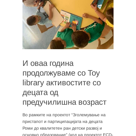
И оваа година
продолжуваме со Toy
library активостите со
децата од
предучилишна возраст
Во рамките на проектот “Зголемување на
пристапот и партиципацијата на децата
Роми до квалитетен ран детски развој и
основно образование” (код на проектот ECD-