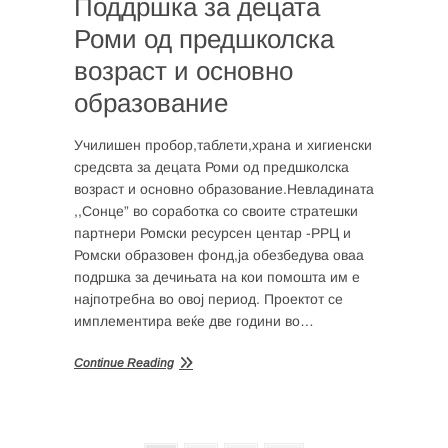
Поддршка за децата
Роми од предшколска
возраст и основно
образование
Училишен пробор,таблети,храна и хигиенски
средсвта за децата Роми од предшколска
возраст и основно образование.Невладината
,,Сонце” во соработка со своите стратешки
партнери Ромски ресурсен центар -РРЦ и
Ромски образовен фонд,ја обезбедува оваа
подршка за дечињата на кои помошта им е
најпотребна во овој период. Проектот се
имплементира веќе две години во…
Continue Reading