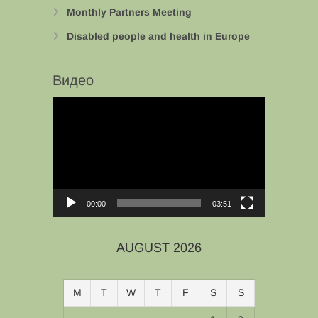
Monthly Partners Meeting
Disabled people and health in Europe
Видео
Video
Player
00:00
03:51
AUGUST 2026
M
T
W
T
F
S
S