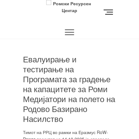
Skip
to
M
content
e
РОМСКИ РЕСУРСЕН ЦЕНТАР
Ромски Ресурсен
n
u
Центар
B
u
t
Eвалуирање и
t
o
тестирање на
n
Програмата за градење
на капацитете за Роми
Медијатори на полето на
Родово Базирано
Насилство
Тимот на РРЦ во рамки на Еразмус RoW-