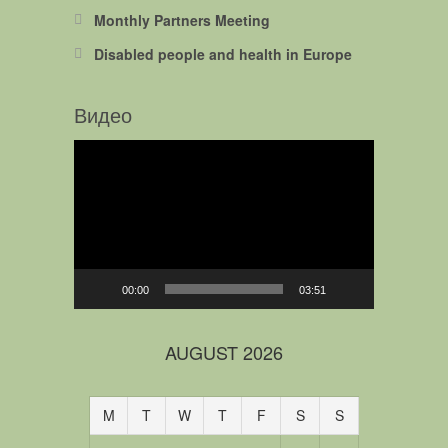
Monthly Partners Meeting
Disabled people and health in Europe
Видео
Video
Player
00:00
03:51
AUGUST 2026
M
T
W
T
F
S
S