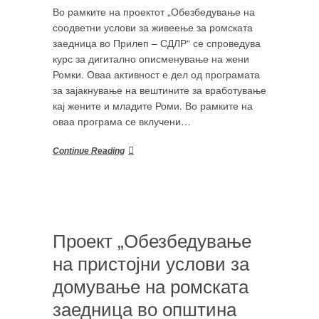
Во рамките на проектот „Обезбедување на
соодветни услови за живеење за ромската
заедница во Прилеп – СДЛР“ се спроведува
курс за дигитално описменување на жени
Ромки. Оваа активност е дел од програмата
за зајакнување на вештините за вработување
кај жените и младите Роми. Во рамките на
оваа програма се вклучени…
Continue Reading
Проект „Обезбедување
на пристојни услови за
домување на ромската
заедница во општина