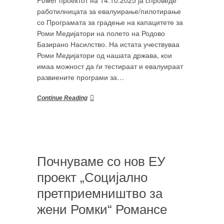
Power проектот на 14.10.2025 ја спроведе
работилницата за евалуирање/пилотирање
со Програмата за градење на капацитете за
Роми Медијатори на полето на Родово
Базирано Насилство. На истата учествуваа
Роми Медијатори од нашата држава, кои
имаа можност да ѓи тестираат и евалуираат
развиените програми за…
Continue Reading
Почнуваме со нов ЕУ
проект „Социјално
претприемништво за
жени Ромки“ Романсе