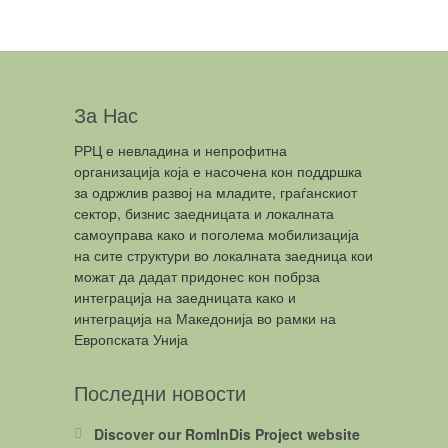
За Нас
РРЦ е невладина и непрофитна
организација која е насочена кон поддршка
за одржлив развој на младите, граѓанскиот
сектор, бизнис заедницата и локалната
самоуправа како и поголема мобилизација
на сите структури во локалната заедница кои
можат да дадат придонес кон побрза
интеграција на заедницата како и
интеграција на Македонија во рамки на
Европската Унија
Последни новости
Discover our RomInDis Project website