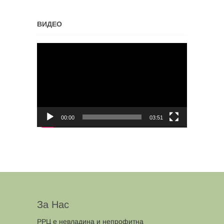
ВИДЕО
Video
Player
00:00
03:51
За Нас
РРЦ е невладина и непрофитна