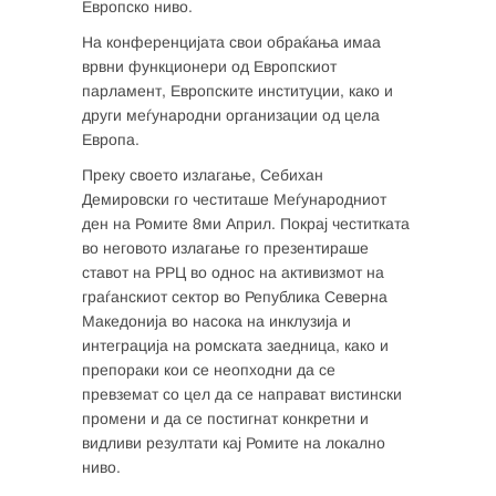
Европско ниво.
На конференцијата свои обраќања имаа
врвни функционери од Европскиот
парламент, Европските институции, како и
други меѓународни организации од цела
Европа.
Преку своето излагање, Себихан
Демировски го честиташе Меѓународниот
ден на Ромите 8ми Април. Покрај честитката
во неговото излагање го презентираше
ставот на РРЦ во однос на активизмот на
граѓанскиот сектор во Република Северна
Македонија во насока на инклузија и
интеграција на ромската заедница, како и
препораки кои се неопходни да се
превземат со цел да се направат вистински
промени и да се постигнат конкретни и
видливи резултати кај Ромите на локално
ниво.