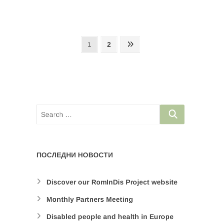
Posts
Page
Page
Next
1
2
page
navigation
ПОСЛЕДНИ НОВОСТИ
Discover our RomInDis Project website
Monthly Partners Meeting
Disabled people and health in Europe