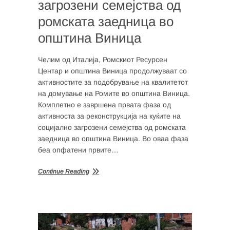
загрозени семејства од
ромската заедница во
општина Виница
Челим од Италија, Ромскиот Ресурсен
Центар и општина Виница продолжуваат со
активностите за подобрување на квалитетот
на домување на Ромите во општина Виница.
Комплетно е завршена првата фаза од
активноста за реконструкција на куќите на
социјално загрозени семејства од ромската
заедница во општина Виница. Во оваа фаза
беа опфатени првите…
Continue Reading