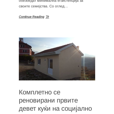
обезбедат минимална егзистенција за
своите семејства. Со оглед…
Continue Reading
Комплетно се
реновирани првите
девет куќи на социјално