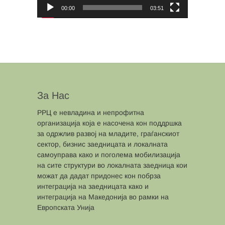
00:00
03:51
За Нас
РРЦ е невладина и непрофитна
организација која е насочена кон поддршка
за одржлив развој на младите, граѓанскиот
сектор, бизнис заедницата и локалната
самоуправа како и поголема мобилизација
на сите структури во локалната заедница кои
можат да дадат придонес кон побрза
интеграција на заедницата како и
интеграција на Македонија во рамки на
Европската Унија