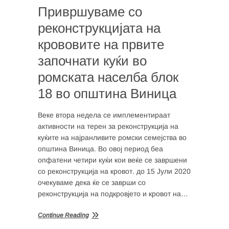
Привршуваме со
реконструкцијата на
крововите на првите
започнати куќи во
ромската населба блок
18 во општина Виница
Веке втора недела се имплементираат
активности на терен за реконструкција на
куќите на најранливите ромски семејства во
општина Виница. Во овој период беа
опфатени четири куќи кои веќе се завршени
со реконструкција на кровот. до 15 Јули 2020
очекуваме дека ќе се заврши со
реконструкција на подкровјето и кровот на…
Continue Reading