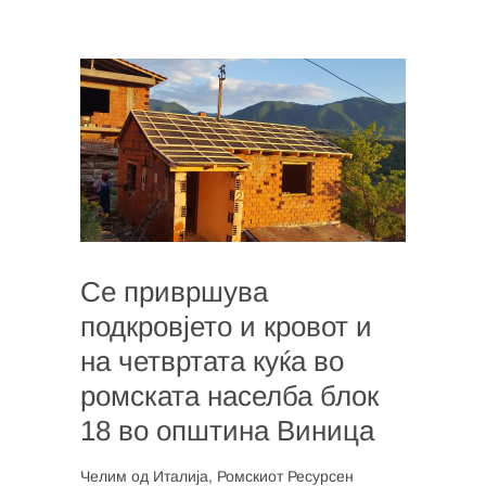
Се привршува
подкровјето и кровот и
на четвртата куќа во
ромската населба блок
18 во општина Виница
Челим од Италија, Ромскиот Ресурсен